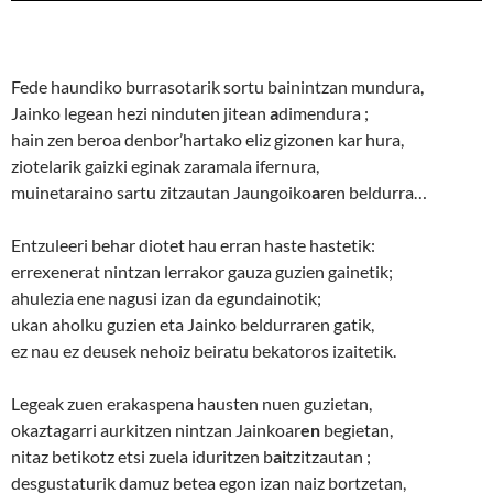
Fede haundiko burrasotarik sortu bainintzan mundura,
Jainko legean hezi ninduten jitean
a
dimendura ;
hain zen beroa denbor’hartako eliz gizon
e
n kar hura,
ziotelarik gaizki eginak zaramala ifernura,
muinetaraino sartu zitzautan Jaungoiko
a
ren beldurra…
Entzuleeri behar diotet hau erran haste hastetik:
errexenerat nintzan lerrakor gauza guzien gainetik;
ahulezia ene nagusi izan da egundainotik;
ukan aholku guzien eta Jainko beldurraren gatik,
ez nau ez deusek nehoiz beiratu bekatoros izaitetik.
Legeak zuen erakaspena hausten nuen guzietan,
okaztagarri aurkitzen nintzan Jainkoar
en
begietan,
nitaz betikotz etsi zuela iduritzen b
ai
tzitzautan ;
desgustaturik damuz betea egon izan naiz bortzetan,