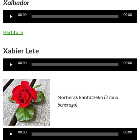
Xalbador
Lecteur
00:00
00:00
audio
Partitura
Xabier Lete
Lecteur
00:00
00:00
audio
Norberak kantatzeko
(2 tonu
beherago)
Lecteur
audio
00:00
00:00