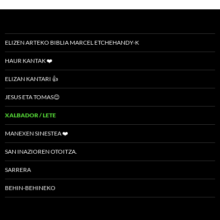
ELIZEN ARTEKO BIBLIA MARCEL ETCHEHANDY-K
HAUR KANTAK ❤️
ELIZAN KANTARI 👍
JESUS ETA TOMAS😊
XALBADOR / LETE
MANEXEN SINESTEA ❤️
SAN INAZIOREN OTOITZA.
SARRERA
BEHIN-BEHINEKO