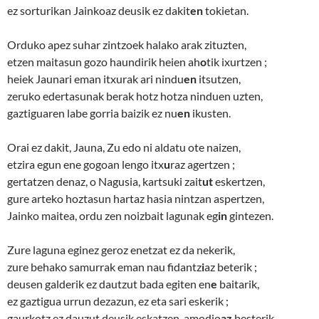
ez sorturikan Jainkoaz deusik ez dakit
en
tokietan.
Orduko apez suhar zintzoek halako arak zituzten,
etzen maitasun gozo haundirik heien ah
o
tik ixurtzen ;
heiek Jaunari eman itxurak ari nindu
en
itsutzen,
zeruko edertasunak berak hotz hotza ninduen uzten,
gaztiguaren labe gorria baizik ez nu
en
ikusten.
Orai ez dakit, Jauna, Zu edo ni aldatu ote naizen,
etzira egun ene gogoan lengo itx
u
raz agertzen ;
gertatzen denaz, o Nagusia, kartsuki zait
ut
eskertzen,
gure arteko hoztasun hartaz hasia nintzan aspertzen,
Jainko maitea, ordu zen noizbait lagunak eg
in
gintezen.
Zure laguna eginez geroz enetzat ez da nekerik,
zure behako samurrak eman nau fidantz
i
az beterik ;
deusen galderik ez dautzut bada egiten en
e
baitarik,
ez gaztigua urrun dezazun, ez eta sari eskerik ;
gaurkotz ez dauzut deusik eskatzen, amodio
az
besterik.