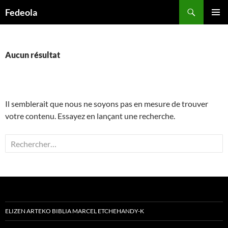
Aller
Recherche
Fedeola
au
MENU
contenu
PRINCI
Aucun résultat
Il semblerait que nous ne soyons pas en mesure de trouver
votre contenu. Essayez en lançant une recherche.
Rechercher :
ELIZEN ARTEKO BIBLIA MARCEL ETCHEHANDY-K