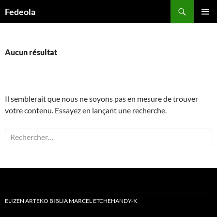
Aller
Recherche
Fedeola
au
MENU
contenu
PRINCI
Aucun résultat
Il semblerait que nous ne soyons pas en mesure de trouver
votre contenu. Essayez en lançant une recherche.
Rechercher :
ELIZEN ARTEKO BIBLIA MARCEL ETCHEHANDY-K