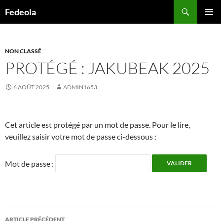
Aller
Recherche
Fedeola
au
MENU
contenu
PRINCI
NON CLASSÉ
PROTÉGÉ : JAKUBEAK 2025
6 AOÛT 2025
ADMIN1653
Cet article est protégé par un mot de passe. Pour le lire,
veuillez saisir votre mot de passe ci-dessous :
Mot de passe :
Navigation
ARTICLE PRÉCÉDENT