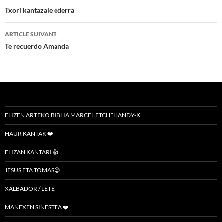
des
Txori kantazale ederra
articles
ARTICLE SUIVANT
Te recuerdo Amanda
ELIZEN ARTEKO BIBLIA MARCEL ETCHEHANDY-K
HAUR KANTAK ❤️
ELIZAN KANTARI 👍
JESUS ETA TOMAS😊
XALBADOR / LETE
MANEXEN SINESTEA ❤️