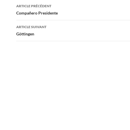
Navigation
ARTICLE PRÉCÉDENT
des
Compañero Presidente
articles
ARTICLE SUIVANT
Göttingen