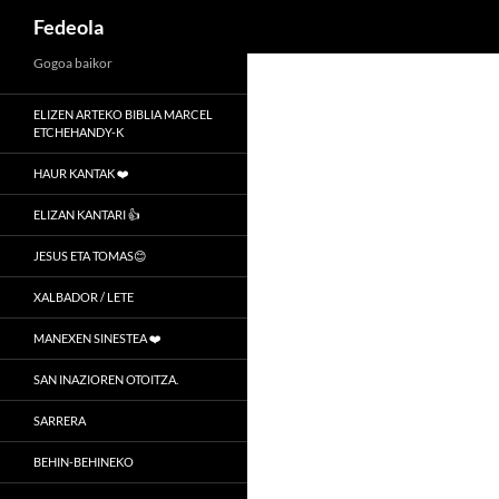
Recherche
Fedeola
Aller
Gogoa baikor
au
ELIZEN ARTEKO BIBLIA MARCEL
contenu
ETCHEHANDY-K
HAUR KANTAK ❤️
ELIZAN KANTARI 👍
JESUS ETA TOMAS😊
XALBADOR / LETE
MANEXEN SINESTEA ❤️
SAN INAZIOREN OTOITZA.
SARRERA
BEHIN-BEHINEKO