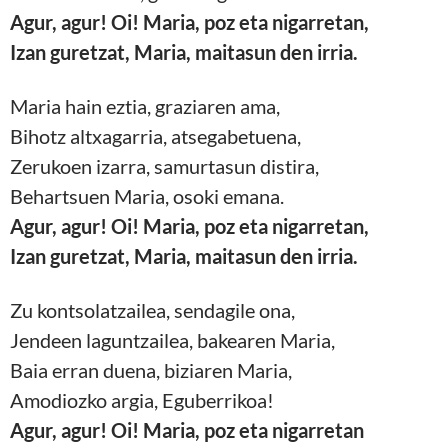
Agur, agur! Oi! Maria, poz eta nigarretan,
Izan guretzat, Maria, maitasun den irria.
Maria hain eztia, graziaren ama,
Bihotz altxagarria, atsegabetuena,
Zerukoen izarra, samurtasun distira,
Behartsuen Maria, osoki emana.
Agur, agur! Oi! Maria, poz eta nigarretan,
Izan guretzat, Maria, maitasun den irria.
Zu kontsolatzailea, sendagile ona,
Jendeen laguntzailea, bakearen Maria,
Baia erran duena, biziaren Maria,
Amodiozko argia, Eguberrikoa!
Agur, agur! Oi! Maria, poz eta nigarretan