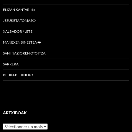
ELIZAN KANTARI 👍
JESUS ETA TOMAS😊
XALBADOR / LETE
MANEXEN SINESTEA ❤️
SAN INAZIOREN OTOITZA.
SARRERA
BEHIN-BEHINEKO
ARTXIBOAK
Artxiboak