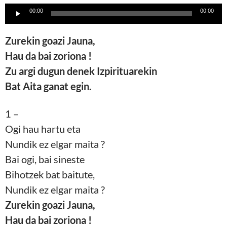
Lecteur
00:00
00:00
audio
Zurekin goazi Jauna,
Hau da bai zoriona !
Zu argi dugun denek Izpirituarekin
Bat Aita ganat egin.
1 –
Ogi hau hartu eta
Nundik ez elgar maita ?
Bai ogi, bai sineste
Bihotzek bat baitute,
Nundik ez elgar maita ?
Zurekin goazi Jauna,
Hau da bai zoriona !