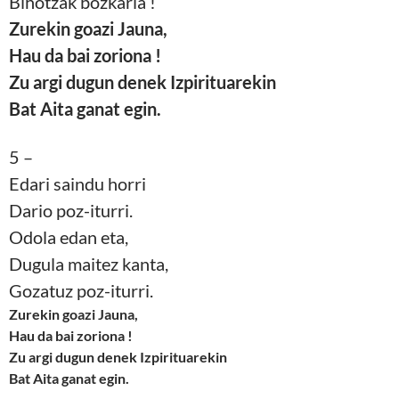
Bihotzak bozkaria !
Zurekin goazi Jauna,
Hau da bai zoriona !
Zu argi dugun denek Izpirituarekin
Bat Aita ganat egin.
5 –
Edari saindu horri
Dario poz-iturri.
Odola edan eta,
Dugula maitez kanta,
Gozatuz poz-iturri.
Zurekin goazi Jauna,
Hau da bai zoriona !
Zu argi dugun denek Izpirituarekin
Bat Aita ganat egin.