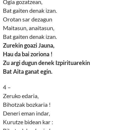
Ogia gozatzean,
Bat gaiten denak izan.
Orotan sar dezagun
Maitasun, anaitasun,
Bat gaiten denak izan.
Zurekin goazi Jauna,
Hau da bai zoriona !
Zu argi dugun denek Izpirituarekin
Bat Aita ganat egin.
4 –
Zeruko edaria,
Bihotzak bozkaria !
Deneri eman indar,
Kurutze bidean kar :