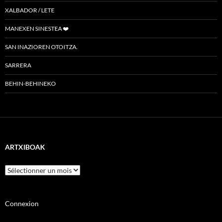
XALBADOR / LETE
MANEXEN SINESTEA ❤️
SAN INAZIOREN OTOITZA.
SARRERA
BEHIN-BEHINEKO
ARTXIBOAK
Artxiboak
Connexion