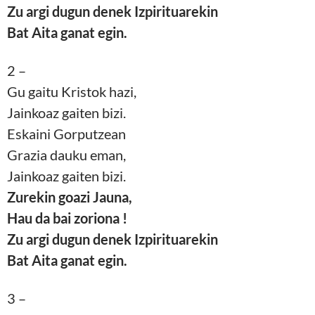
Zu argi dugun denek Izpirituarekin
Bat Aita ganat egin.
2 –
Gu gaitu Kristok hazi,
Jainkoaz gaiten bizi.
Eskaini Gorputzean
Grazia dauku eman,
Jainkoaz gaiten bizi.
Zurekin goazi Jauna,
Hau da bai zoriona !
Zu argi dugun denek Izpirituarekin
Bat Aita ganat egin.
3 –