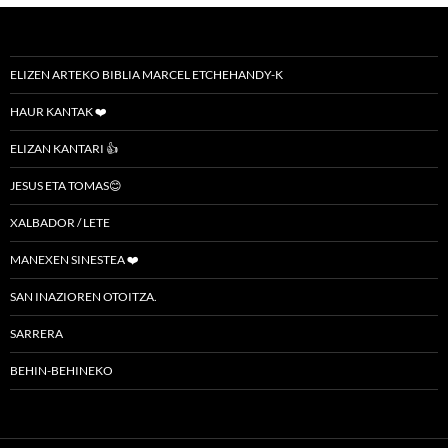
ELIZEN ARTEKO BIBLIA MARCEL ETCHEHANDY-K
HAUR KANTAK ❤️
ELIZAN KANTARI 👍
JESUS ETA TOMAS😊
XALBADOR / LETE
MANEXEN SINESTEA ❤️
SAN INAZIOREN OTOITZA.
SARRERA
BEHIN-BEHINEKO