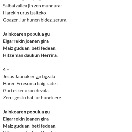
Salbatzailea jin zen mundura :
Harekin urus izaiteko
Goazen, lur hunen bidez, zerura.
Jainkoaren populua gu
Elgarrekin joanen gira
Maiz guduan, beti fedean,
Hitzeman daukun Herrira.
4 –
Jesus Jaunak err
a
n b
e
zala
Haren Erresuma baigirade :
Guri esker ukan dezala
Zeru-gostu bat lur hunek ere.
Jainkoaren populua gu
Elgarrekin joanen gira
Maiz guduan, beti fedean,