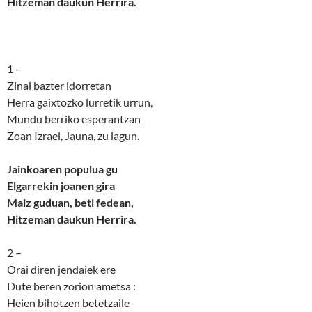
Hitzeman daukun Herrira.
1 –
Zinai bazter idorretan
Herra gaixtozko lurretik urrun,
Mundu berriko esperantzan
Zoan Izrael, Jauna, zu lagun.
Jainkoaren populua gu
Elgarrekin joanen gira
Maiz guduan, beti fedean,
Hitzeman daukun Herrira.
2 –
Orai diren jendaiek ere
Dute beren zorion ametsa :
Heien bihotzen betetzaile