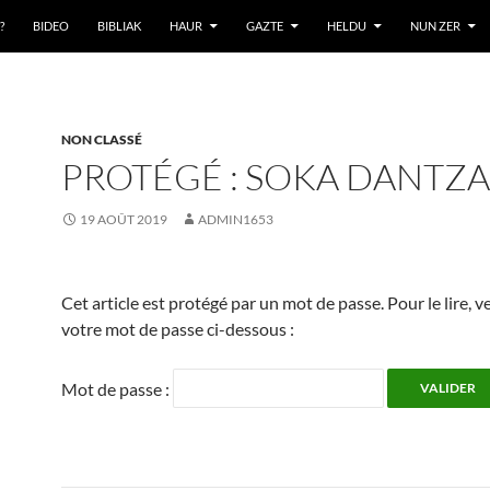
?
BIDEO
BIBLIAK
HAUR
GAZTE
HELDU
NUN ZER
NON CLASSÉ
PROTÉGÉ : SOKA DANTZA
19 AOÛT 2019
ADMIN1653
Cet article est protégé par un mot de passe. Pour le lire, ve
votre mot de passe ci-dessous :
Mot de passe :