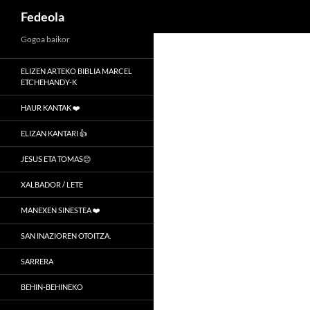
Recherche
Fedeola
Aller
Gogoa baikor
au
ELIZEN ARTEKO BIBLIA MARCEL
contenu
ETCHEHANDY-K
HAUR KANTAK ❤️
ELIZAN KANTARI 👍
JESUS ETA TOMAS😊
XALBADOR / LETE
MANEXEN SINESTEA ❤️
SAN INAZIOREN OTOITZA.
SARRERA
BEHIN-BEHINEKO