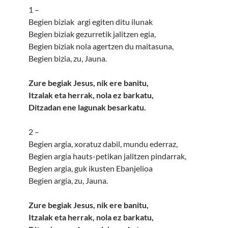
1 –
Begien biziak argi egiten ditu ilunak
Begien biziak gezurretik jalitzen egia,
Begien biziak nola agertzen du maitasuna,
Begien bizia, zu, Jauna.
Zure begiak Jesus, nik ere banitu,
Itzalak eta herrak, nola ez barkatu,
Ditzadan ene lagunak besarkatu.
2 –
Begien argia, xoratuz dabil, mundu ederraz,
Begien argia hauts-petikan jalitzen pindarrak,
Begien argia, guk ikusten Ebanjelioa
Begien argia, zu, Jauna.
Zure begiak Jesus, nik ere banitu,
Itzalak eta herrak, nola ez barkatu,