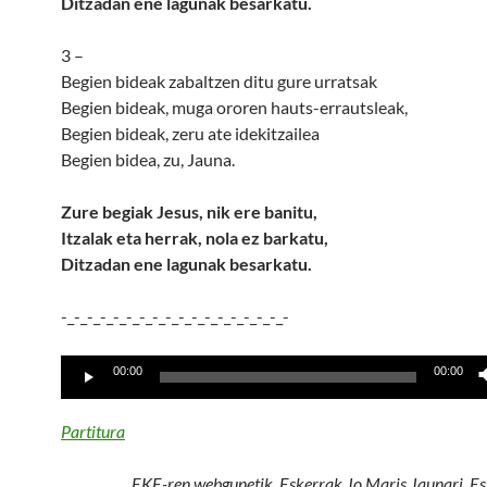
Ditzadan ene lagunak besarkatu.
3 –
Begien bideak zabaltzen ditu gure urratsak
Begien bideak, muga ororen hauts-errautsleak,
Begien bideak, zeru ate idekitzailea
Begien bidea, zu, Jauna.
Zure begiak Jesus, nik ere banitu,
Itzalak eta herrak, nola ez barkatu,
Ditzadan ene lagunak besarkatu.
-_-_-_-_-_-_-_-_-_-_-_-_-_-_-_-_-_-
Lecteur
00:00
00:00
audio
Partitura
EKE-ren webgunetik. Eskerrak Jo Maris Jaunari.
Es