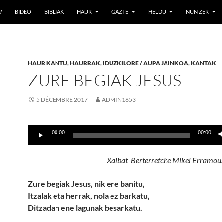
?
BIDEO
BIBLIAK
HAUR
GAZTE
HELDU
NUN ZER
HAUR KANTU
,
HAURRAK
,
IDUZKILORE / AUPA JAINKOA
,
KANTAK
ZURE BEGIAK JESUS
5 DÉCEMBRE 2017
ADMIN1653
Lecteur
00:00
00:00
audio
Xalbat Berterretche Mikel Erramous
Zure begiak Jesus, nik ere banitu,
Itzalak eta herrak, nola ez barkatu,
Ditzadan ene lagunak besarkatu.