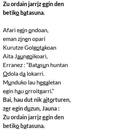
Zu ordain jarr
i
z
e
gin den
betik
o
b
a
tasuna.
Afari eg
i
n
o
ndoan,
eman z
i
n
e
n opari
Kurutze Golg
o
t
a
koan
Aita J
au
ng
o
ikoari,
Erranez : “Bat
a
s
u
n huntan
O
dola d
a
lokarri.
M
u
nduko lau h
e
g
a
letan
egin h
a
u
o
rroitgarri.”
Bai, hau dut nik
ai
t
o
rturen,
z
e
r egin d
u
zun, Jauna :
Zu ordain jarr
i
z
e
gin den
betik
o
b
a
tasuna.