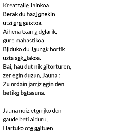
Kreatz
a
il
e
Jainkoa.
Berak du haz
i
o
nekin
utzi
e
r
e
gaixtoa.
Aihena txarr
a
d
e
larik,
g
u
re mah
a
stikoa,
B
i
lduko du J
a
un
a
k hortik
uzta s
e
k
u
lakoa.
Bai, hau dut nik
a
itorturen,
z
e
r egin d
u
zun, Jauna :
Zu ordain jarr
i
z
e
gin den
betik
o
b
a
tasuna.
Jauna noiz et
o
rr
i
ko den
gaude b
e
t
i
aiduru,
Hartuko ot
e
g
a
ituen