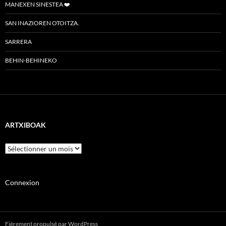
MANEXEN SINESTEA ❤️
SAN INAZIOREN OTOITZA.
SARRERA
BEHIN-BEHINEKO
ARTXIBOAK
Artxiboak
Connexion
Fièrement propulsé par WordPress