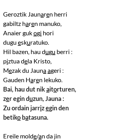
Geroztik Jaun
a
r
e
n herri
gabiltz h
a
r
e
n manuko,
Anaier guk
o
g
i
hori
dugu
e
sk
u
ratuko.
Hil bazen, hau d
u
g
u
berri :
p
i
ztua d
e
la Kristo,
M
e
zak du Jaun
a
a
geri :
Gauden H
a
r
e
n lekuko.
Bai, hau dut nik
a
it
o
rturen,
z
e
r egin d
u
zun, Jauna :
Zu ordain jarr
i
z
e
gin den
betik
o
b
a
tasuna.
Ereile mold
e
/
a
n da jin