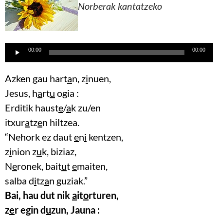
Norberak kantatzeko
Lecteur
00:00
00:00
audio
Azken gau hart
a
n, z
i
nuen,
Jesus, h
a
r
t
u
ogia :
Erditik haust
e
/
a
k zu/en
itxur
a
tz
e
n hiltzea.
“Nehork ez daut
e
n
i
kentzen,
z
i
nion z
u
k, biziaz,
N
e
ronek, bait
u
t
e
maiten,
salba d
i
tz
a
n guziak.”
Bai, hau dut nik
a
it
o
rturen,
z
e
r egin d
u
zun, Jauna :