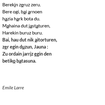
Berek
i
n z
e
ruz zeru.
Bere ogi, b
a
i
a
rnoen
h
a
zia h
a
rk bota du.
M
a
haina dut j
a
st
a
turen,
Harekin buruz buru.
Bai, hau dut nik
a
itorturen,
z
e
r egin d
u
zun, Jauna :
Zu ordain jarr
i
z
e
gin den
betik
o
b
a
tasuna.
Emile Larre