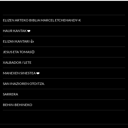
ELIZEN ARTEKO BIBLIA MARCEL ETCHEHANDY-K
HAUR KANTAK ❤️
ELIZAN KANTARI 👍
JESUS ETA TOMAS😊
XALBADOR / LETE
MANEXEN SINESTEA ❤️
SAN INAZIOREN OTOITZA.
SARRERA
BEHIN-BEHINEKO