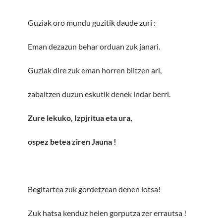
Guziak oro mundu guzitik daude zuri :
Eman dezazun behar orduan zuk janari.
Guziak dire zuk eman horren biltzen ari,
zabaltzen duzun eskutik denek indar berri.
Zure lekuko, Izp
i
ritua eta ura,
ospez betea ziren Jauna
!
Begitartea zuk gordetzean denen lotsa!
Zuk hatsa kenduz heien gorputza zer errautsa !