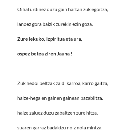
Oihal urdinez duzu gain hartan zuk egoitza,
lanoez gora baizik zurekin ezin goza.
Zure lekuko, Izp
i
ritua eta ura,
ospez betea ziren Jauna
!
Zuk hedoi beltzak zaldi karroa, karro gaitza,
haize-hegalen gainen gainean bazabiltza.
haize zaluez duzu zabaltzen zure hitza,
suaren garraz badakizu noiz nola mintza.