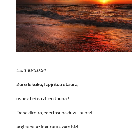
L.a. 140/5.0.34
Zure lekuko, Izp
i
ritua eta ura,
ospez betea ziren Jauna
!
Dena dirdira, edertasuna duzu jauntzi,
argi zabalaz inguratua zare bizi.