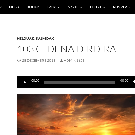
?
BIDEO
BIBLIAK
HAUR
GAZTE
HELDU
NUN ZER
HELDUAK
,
SALMOAK
103.C. DENA DIRDIRA
28 DÉCEMBRE 2018
ADMIN1653
Lecteur
00:00
00:00
audio