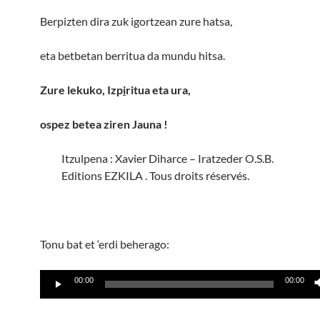
Berpizten dira zuk igortzean zure hatsa,
eta betbetan berritua da mundu hitsa.
Zure lekuko, Izp
i
ritua eta ura,
ospez betea ziren Jauna
!
Itzulpena : Xavier Diharce – Iratzeder O.S.B.
Editions EZKILA . Tous droits réservés.
Tonu bat et ‘erdi beherago:
Lecteur
00:00
00:00
audio