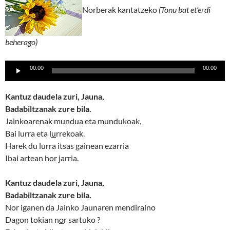
Norberak kantatzeko
(Tonu bat et’erdi
beherago)
Lecteur
00:00
00:00
audio
Kantuz daudela zuri, Jauna,
Badabiltzanak zure bila.
Jainkoarenak mundua eta mundukoak,
Bai lurra eta l
u
rrekoak.
Harek du lurra itsas gainean ezarria
Ibai artean h
o
r jarria.
Kantuz daudela zuri, Jauna,
Badabiltzanak zure bila.
Nor iganen da Jainko Jaunaren mendiraino
Dagon tokian n
o
r sartuko ?